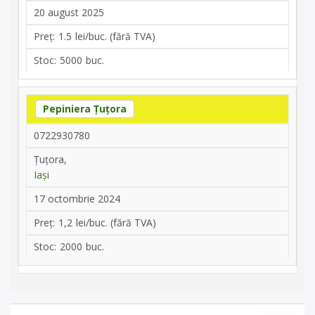
20 august 2025
1.5
5000
Pepiniera Țuțora
0722930780
Țuțora,
Iași
17 octombrie 2024
1,2
2000