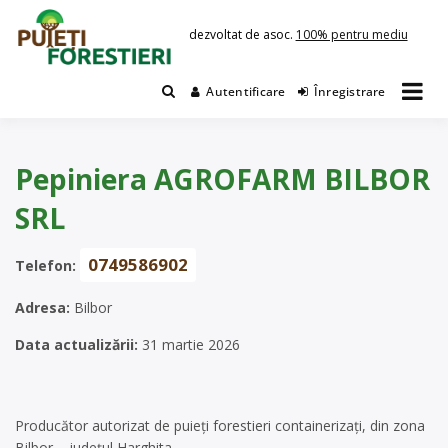
Skip
to
dezvoltat de asoc.
100% pentru mediu
content
Autentificare
Înregistrare
Pepiniera AGROFARM BILBOR
SRL
0749586902
Telefon:
Adresa:
Bilbor
Data actualizării:
31 martie 2026
Producător autorizat de puieți forestieri containerizați, din zona
Bilbor – județul Harghita.