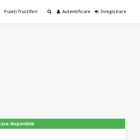
Puieți fructiferi
Autentificare
Înregistrare
tate disponibilă
0