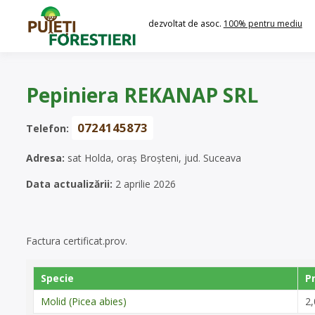
Skip
to
dezvoltat de asoc.
100% pentru mediu
content
Pepiniera REKANAP SRL
0724145873
Telefon:
Adresa:
sat Holda, oraş Broşteni, jud. Suceava
Data actualizării:
2 aprilie 2026
Factura certificat.prov.
Specie
P
Molid (Picea abies)
2,