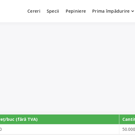
Cereri
Specii
Pepiniere
Prima împădurire
reț/buc (fără TVA)
Canti
0
50.00