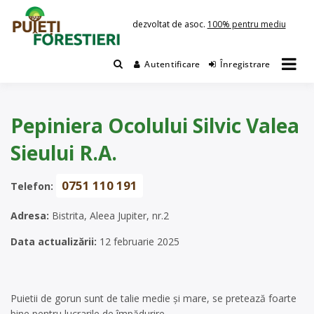
Skip
to
dezvoltat de asoc.
100% pentru mediu
content
Autentificare
Înregistrare
Pepiniera Ocolului Silvic Valea
Sieului R.A.
0751 110 191
Telefon:
Adresa:
Bistrita, Aleea Jupiter, nr.2
Data actualizării:
12 februarie 2025
Puietii de gorun sunt de talie medie și mare, se pretează foarte
bine pentru lucrarile de împădurire.